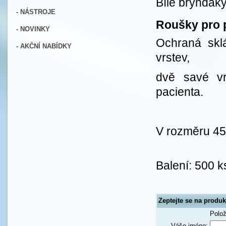
Bílé bryndák
- NÁSTROJE
Roušky pro p
- NOVINKY
Ochraná sklá
- AKČNÍ NABÍDKY
vrstev,
dvě savé v
pacienta.
V rozměru 4
Balení: 500 k
Zeptejte se na produk
Polo
Váše jméno: