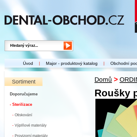
Úvod
Major - produktový katalog
Obchodní po
>
Domů
ORDI
Sortiment
Roušky p
Doporučujeme
- Sterilizace
-
Otiskování
-
Výplňové materiály
-
Provizorní materiály