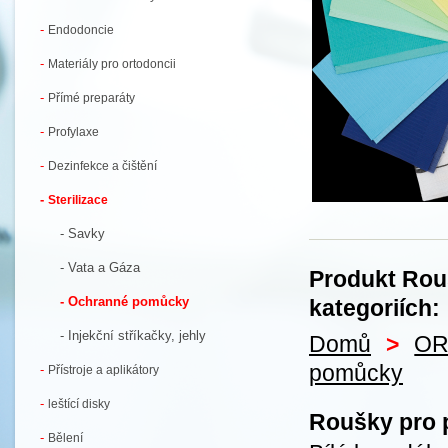
-
Endodoncie
-
Materiály pro ortodoncii
-
Přímé preparáty
-
Profylaxe
-
Dezinfekce a čištění
-
Sterilizace
- Savky
- Vata a Gáza
Produkt Rouš
- Ochranné pomůcky
kategoriích:
- Injekční stříkačky, jehly
Domů
>
OR
pomůcky
-
Přístroje a aplikátory
-
leštící disky
Roušky pro p
-
Bělení