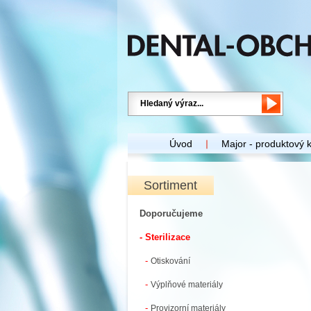
Úvod
Major - produktový 
Sortiment
Doporučujeme
- Sterilizace
-
Otiskování
-
Výplňové materiály
-
Provizorní materiály