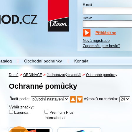
E-mail:
Heslo:
Nová registrace
Zapomněli jste heslo?
katalog
Obchodní podmínky
Kontakt
>
>
>
Domů
ORDINACE
Jednorázový materiál
Ochranné pomůcky
Ochranné pomůcky
Řadit podle:
Výrobků na stránku:
Výběr značky:
Euronda
Premium Plus
International