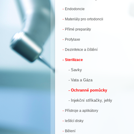
-
Endodoncie
-
Materiály pro ortodoncii
-
Přímé preparáty
-
Profylaxe
-
Dezinfekce a čištění
-
Sterilizace
- Savky
- Vata a Gáza
- Ochranné pomůcky
- Injekční stříkačky, jehly
-
Přístroje a aplikátory
-
leštící disky
-
Bělení