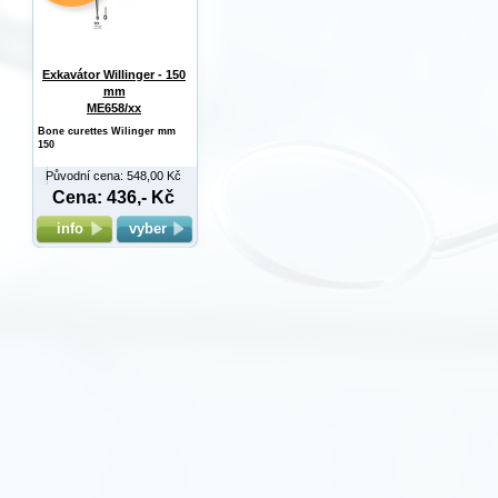
Exkavátor Willinger - 150
mm
ME658/xx
Bone curettes Wilinger mm
150
Původní cena: 548,00 Kč
Cena: 436,- Kč
info
vyber