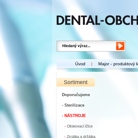
Úvod
Major - produktový 
Sortiment
Doporučujeme
- Sterilizace
- NÁSTROJE
-
Otiskovací lžíce
-
Zrcátka a držátka