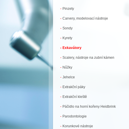
-
Pinzety
-
Carvery, modelovací nástroje
-
Sondy
-
Kyrety
-
Exkavátory
-
Scalery, nástroje na zubní kámen
-
Nůžky
-
Jehelce
-
Extrakční páky
-
Extrakční kleště
-
Páčidlo na horní kořeny Heidbrink
-
Parodontologie
-
Korunkové nástroje