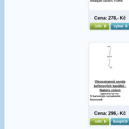
Amalgam carvers- Frahm
Cena: 278,- Kč
info
vyber
Oboustranná sonda
kořenových kanálků -
Nabers colors
ME569/2COL
S barevným označením
koncovek
Cena: 296,- Kč
info
koupit