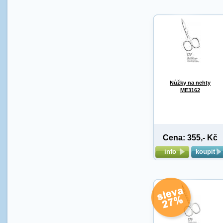
Nůžky na nehty
ME3162
Cena: 355,- Kč
info
koupit