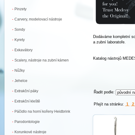
-
Pinzety
-
Carvery, modelovací nástroje
-
Sondy
Dodáváme kompletní sor
-
Kyrety
a zubní laboratoře.
-
Exkavátory
Katalog nástrojů MED
-
Scalery, nástroje na zubní kámen
-
Nůžky
-
Jehelce
-
Extrakční páky
Řadit podle:
-
Extrakční kleště
Přejít na stránku:
1
-
Páčidlo na horní kořeny Heidbrink
-
Parodontologie
-
Korunkové nástroje