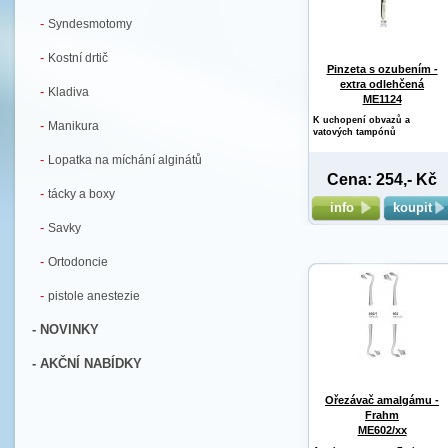
-
Syndesmotomy
-
Kostní drtič
Pinzeta s ozubením -
extra odlehčená
-
Kladiva
ME1124
K uchopení obvazů a
-
Manikura
vatových tampónů
-
Lopatka na míchání alginátů
Cena: 254,- Kč
-
tácky a boxy
info
koupit
-
Savky
-
Ortodoncie
-
pistole anestezie
- NOVINKY
- AKČNÍ NABÍDKY
Ořezávač amalgámu -
Frahm
ME602/xx