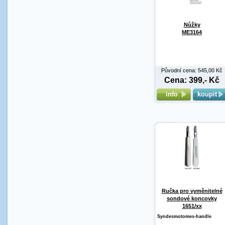
Nůžky
ME3164
Původní cena: 545,00 Kč
Cena: 399,- Kč
info
koupit
Ručka pro vyměnitelné
sondové koncovky
1651/xx
Syndesmotomes-handle