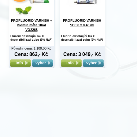
PROFLUORID VARNISH +
PROFLUORID VARNISH
Biomin máta 10ml
SD 50 x 0,40 ml
VO2268
Fluorid obsahující lak k
Fluorid obsahující lak k
desenzibilizaci zubu (5% NaF)
desenzibilizaci zubu (5% NaF)
Původní cena: 1 109,00 Kč
Cena: 862,- Kč
Cena: 3 049,- Kč
info
vyber
info
vyber