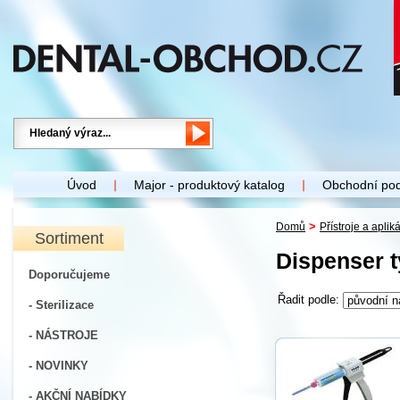
Úvod
Major - produktový katalog
Obchodní po
>
Domů
Přístroje a aplik
Sortiment
Dispenser t
Doporučujeme
Řadit podle:
- Sterilizace
- NÁSTROJE
- NOVINKY
- AKČNÍ NABÍDKY