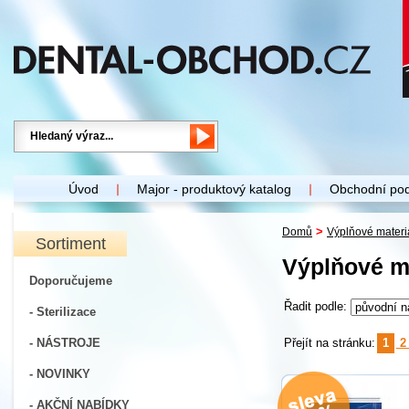
Úvod
Major - produktový katalog
Obchodní po
>
Domů
Výplňové materi
Sortiment
Výplňové m
Doporučujeme
Řadit podle:
- Sterilizace
- NÁSTROJE
Přejít na stránku:
1
- NOVINKY
- AKČNÍ NABÍDKY