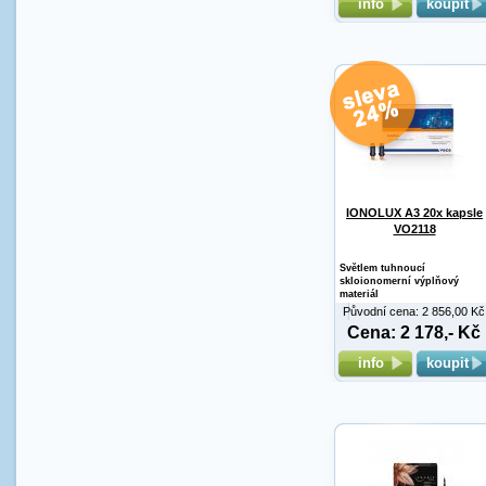
info
koupit
IONOLUX A3 20x kapsle
VO2118
Světlem tuhnoucí
skloionomerní výplňový
materiál
Původní cena: 2 856,00 Kč
Cena: 2 178,- Kč
info
koupit