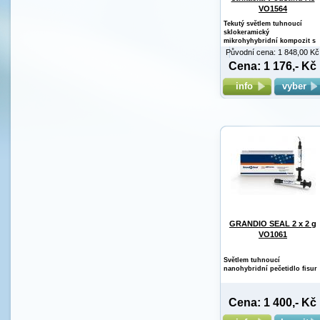
VO1564
Tekutý světlem tuhnoucí
sklokeramický
mikrohyhybridní kompozit s
...
Původní cena: 1 848,00 Kč
Cena: 1 176,- Kč
info
vyber
GRANDIO SEAL 2 x 2 g
VO1061
Světlem tuhnoucí
nanohybridní pečetidlo fisur
Cena: 1 400,- Kč