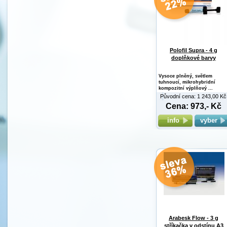
Polofil Supra - 4 g
doplňkové barvy
Vysoce plněný, světlem
tuhnoucí, mikrohybridní
kompozitní výplňový ...
Původní cena: 1 243,00 Kč
Cena: 973,- Kč
info
vyber
Arabesk Flow - 3 g
stříkačka v odstínu A3