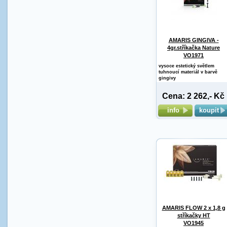
AMARIS GINGIVA -
4gr.stříkačka Nature
VO1971
vysoce estetický světlem
tuhnoucí materiál v barvě
gingivy
Cena: 2 262,- Kč
info
koupit
AMARIS FLOW 2 x 1,8 g
stříkačky HT
VO1945