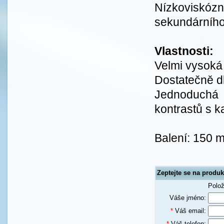
Nízkoviskóz
sekundárního 
Vlastnosti:
Velmi vysoká 
Dostatečně d
Jednoduchá k
kontrastů s k
Balení: 150 m
Zeptejte se na prod
Polo
Váše jméno:
*
Váš email:
*
Váš telefon: