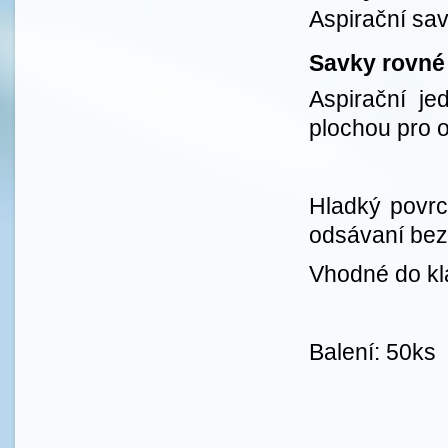
Aspirační sa
Savky rovné 
Aspirační je
plochou pro 
Hladký povr
odsávaní bez 
Vhodné do kl
Balení: 50ks