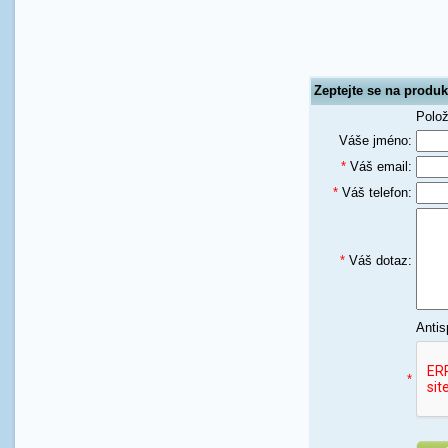
Zeptejte se na produ
Polo
Váše jméno:
*
Váš email:
*
Váš telefon:
*
Váš dotaz:
Antis
*