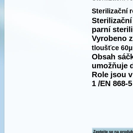
Sterilizační
Sterilizačn
parní steril
Vyrobeno z
tloušťce 60
Obsah sáčku
umožňuje d
Role jsou 
1 /EN 868-5
Zeptejte se na produk