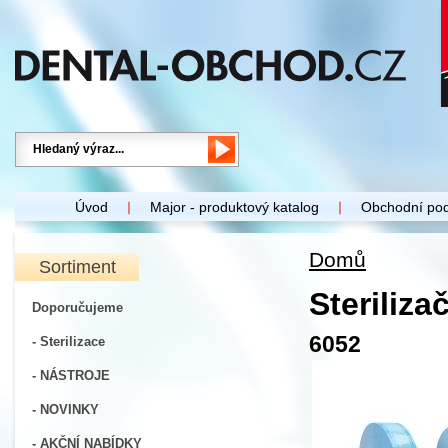
Úvod
Major - produktový katalog
Obchodní po
Domů
Sortiment
Steriliz
Doporučujeme
6052
- Sterilizace
- NÁSTROJE
- NOVINKY
- AKČNÍ NABÍDKY