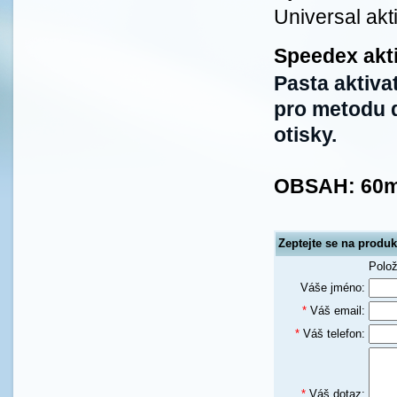
Universal akt
Speedex akti
Pasta aktiva
pro metodu d
otisky.
OBSAH: 60m
Zeptejte se na produk
Polo
Váše jméno:
*
Váš email:
*
Váš telefon:
*
Váš dotaz: