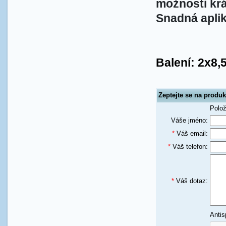
možnosti kr
Snadná aplik
Balení: 2x8,
Zeptejte se na produ
Polo
Váše jméno:
*
Váš email:
*
Váš telefon:
*
Váš dotaz:
Antis