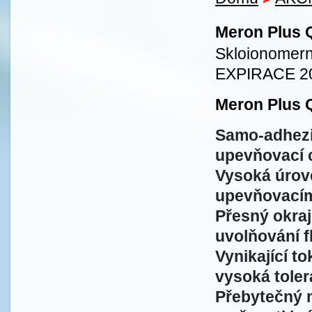
Meron Plus Q
Skloionomer
EXPIRACE 2
Meron Plus 
Samo-adheziv
upevňovací 
Vysoká úrov
upevňovacím
Přesný okraj
uvolňování f
Vynikající t
vysoká toler
Přebytečný m