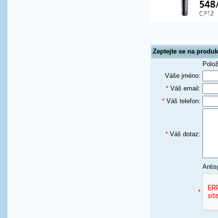
Zeptejte se na produ
Polo
Váše jméno:
*
Váš email:
*
Váš telefon:
*
Váš dotaz:
Antis
*