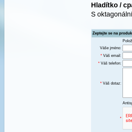
Hladítko / c
S oktagonální
Zeptejte se na produk
Polo
Váše jméno:
*
Váš email:
*
Váš telefon:
*
Váš dotaz:
Antis
*