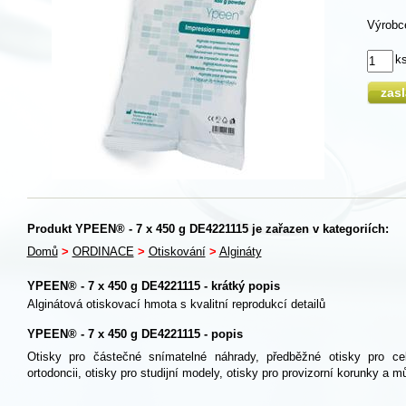
Výrobc
k
zas
Produkt YPEEN® - 7 x 450 g DE4221115 je zařazen v kategoriích:
Domů
>
ORDINACE
>
Otiskování
>
Algináty
YPEEN® - 7 x 450 g DE4221115 - krátký popis
Alginátová otiskovací hmota s kvalitní reprodukcí detailů
YPEEN® - 7 x 450 g DE4221115 - popis
Otisky pro částečné snímatelné náhrady, předběžné otisky pro ce
ortodoncii, otisky pro studijní modely, otisky pro provizorní korunky a m