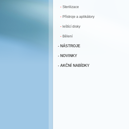
-
Sterilizace
-
Přístroje a aplikátory
-
leštící disky
-
Bělení
- NÁSTROJE
- NOVINKY
- AKČNÍ NABÍDKY