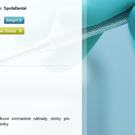
e:
SpofaDental
s
lat dotaz
lkové snímatelné náhrady, otisky pro
ůstky.