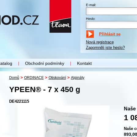
E-mail:
Heslo:
Nová registrace
Zapomněli jste heslo?
katalog
Obchodní podmínky
Kontakt
>
>
>
Domů
ORDINACE
Otiskování
Algináty
YPEEN® - 7 x 450 g
DE4221115
Naše 
1 0
Naše c
893,0