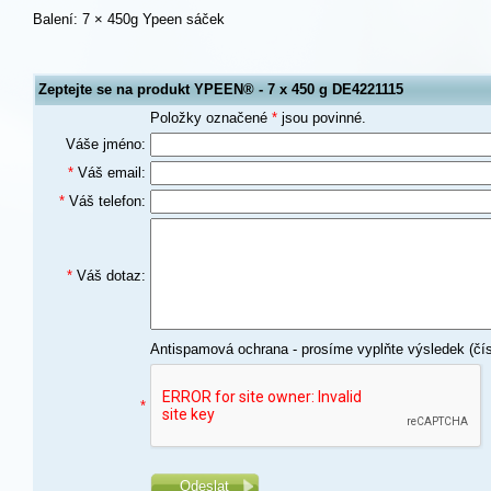
Balení: 7 × 450g Ypeen sáček
Zeptejte se na produkt YPEEN® - 7 x 450 g DE4221115
Položky označené
*
jsou povinné.
Váše jméno:
*
Váš email:
*
Váš telefon:
*
Váš dotaz:
Antispamová ochrana - prosíme vyplňte výsledek (čís
*