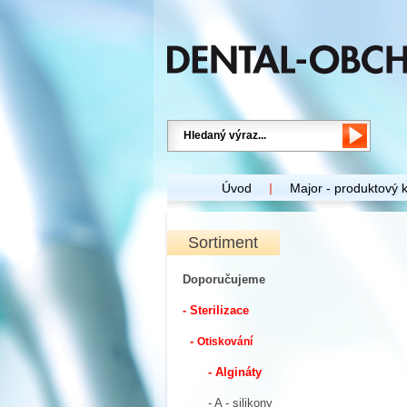
Úvod
Major - produktový 
Sortiment
Doporučujeme
- Sterilizace
-
Otiskování
- Algináty
- A - silikony