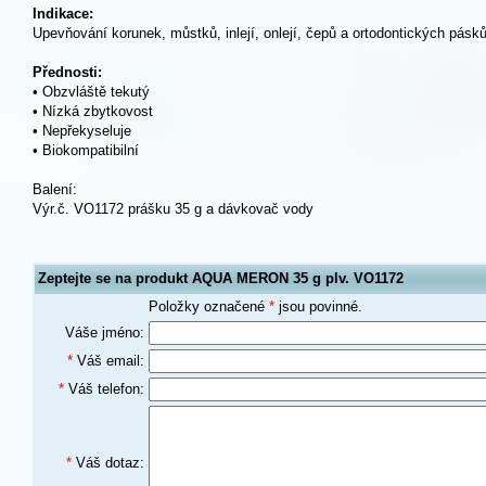
Indikace:
Upevňování korunek, můstků, inlejí, onlejí, čepů a ortodontických pásk
Přednosti:
• Obzvláště tekutý
• Nízká zbytkovost
• Nepřekyseluje
• Biokompatibilní
Balení:
Výr.č. VO1172 prášku 35 g a dávkovač vody
Zeptejte se na produkt AQUA MERON 35 g plv. VO1172
Položky označené
*
jsou povinné.
Váše jméno:
*
Váš email:
*
Váš telefon:
*
Váš dotaz: