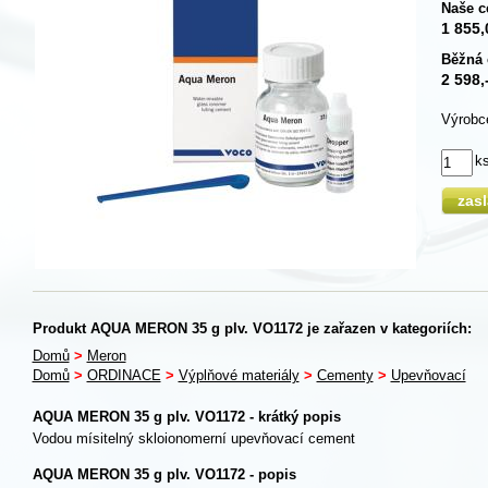
Naše c
1 855,
Běžná 
2 598,
Výrobc
k
zas
Produkt AQUA MERON 35 g plv. VO1172 je zařazen v kategoriích:
Domů
>
Meron
Domů
>
ORDINACE
>
Výplňové materiály
>
Cementy
>
Upevňovací
AQUA MERON 35 g plv. VO1172 - krátký popis
Vodou mísitelný skloionomerní upevňovací cement
AQUA MERON 35 g plv. VO1172 - popis