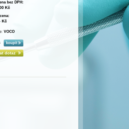
ena bez DPH:
00 Kč
cena:
- Kč
e:
VOCO
s
lat dotaz