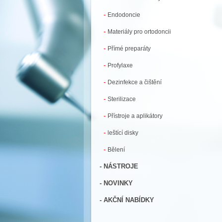
-
Endodoncie
-
Materiály pro ortodoncii
-
Přímé preparáty
-
Profylaxe
-
Dezinfekce a čištění
-
Sterilizace
-
Přístroje a aplikátory
-
leštící disky
-
Bělení
- NÁSTROJE
- NOVINKY
- AKČNÍ NABÍDKY