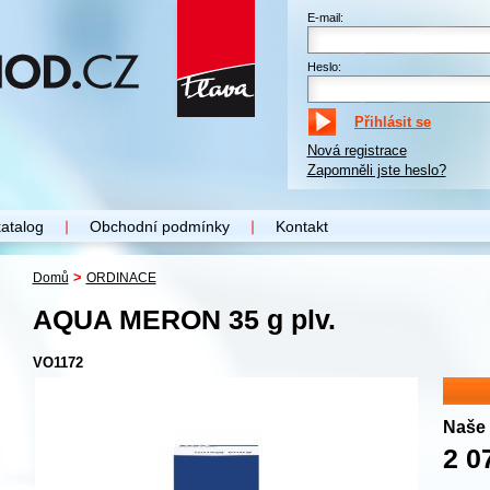
E-mail:
Heslo:
Nová registrace
Zapomněli jste heslo?
katalog
Obchodní podmínky
Kontakt
>
Domů
ORDINACE
AQUA MERON 35 g plv.
VO1172
Naše 
2 0