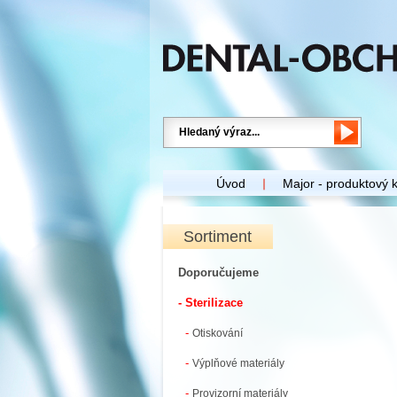
Úvod
Major - produktový 
Sortiment
Doporučujeme
- Sterilizace
-
Otiskování
-
Výplňové materiály
-
Provizorní materiály