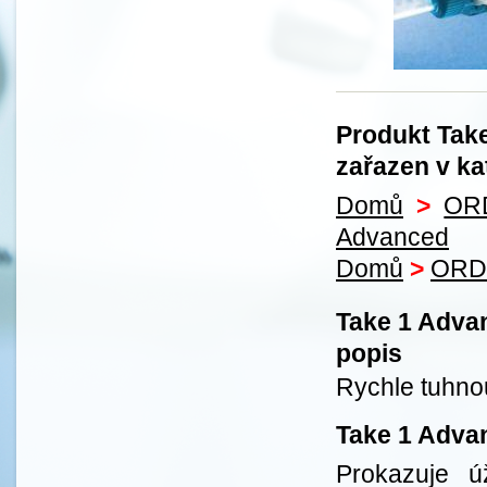
Produkt Take
zařazen v ka
Domů
>
OR
Advanced
Domů
>
ORD
Take 1 Advan
popis
Rychle tuhnou
Take 1 Advan
Prokazuje úž