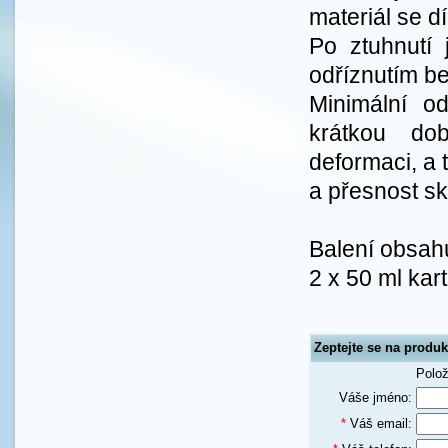
materiál se d
Po ztuhnutí
odříznutím be
Minimální od
krátkou dob
deformaci, a 
a přesnost sk
Balení obsah
2 x 50 ml kar
Zeptejte se na produk
Polo
Váše jméno:
*
Váš email: