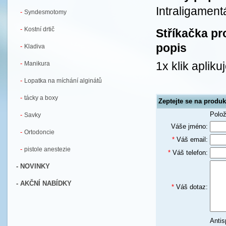
Intraligament
-
Syndesmotomy
-
Kostní drtič
Stříkačka pr
popis
-
Kladiva
-
1x klik aplik
Manikura
-
Lopatka na míchání alginátů
-
tácky a boxy
Zeptejte se na produk
Polo
-
Savky
Váše jméno:
-
Ortodoncie
*
Váš email:
-
pistole anestezie
*
Váš telefon:
- NOVINKY
- AKČNÍ NABÍDKY
*
Váš dotaz:
Antis