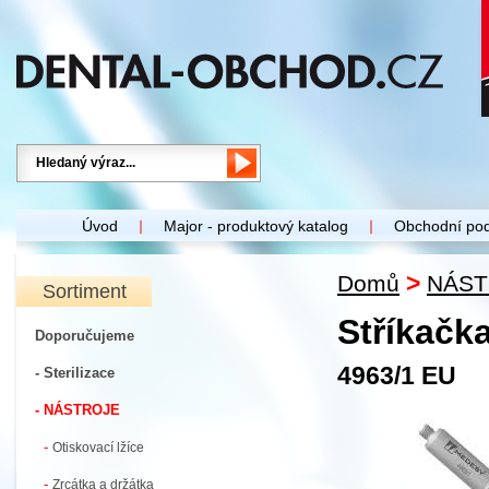
Úvod
Major - produktový katalog
Obchodní po
>
Domů
NÁST
Sortiment
Stříkačka
Doporučujeme
4963/1 EU
- Sterilizace
- NÁSTROJE
-
Otiskovací lžíce
-
Zrcátka a držátka