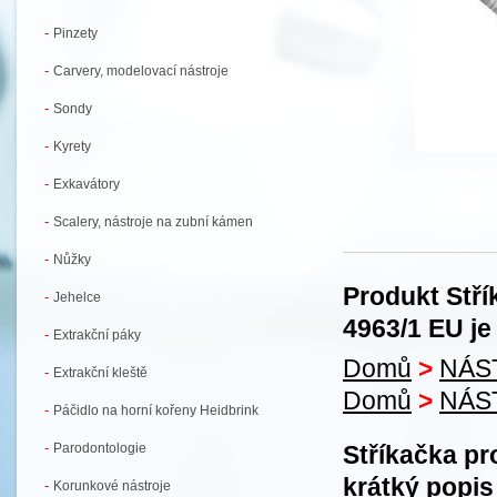
-
Pinzety
-
Carvery, modelovací nástroje
-
Sondy
-
Kyrety
-
Exkavátory
-
Scalery, nástroje na zubní kámen
-
Nůžky
Produkt Stří
-
Jehelce
4963/1 EU je
-
Extrakční páky
Domů
>
NÁS
-
Extrakční kleště
Domů
>
NÁS
-
Páčidlo na horní kořeny Heidbrink
-
Parodontologie
Stříkačka pr
krátký popis
-
Korunkové nástroje