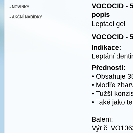
VOCOCID - 5
- NOVINKY
popis
- AKČNÍ NABÍDKY
Leptací gel
VOCOCID - 5
Indikace:
Leptání denti
Přednosti:
• Obsahuje 35
• Modře zbar
• Tužší konzi
• Také jako t
Balení:
Výr.č. VO1063