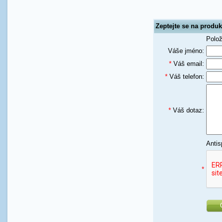
Zeptejte se na produ
Polo
Váše jméno:
*
Váš email:
*
Váš telefon:
*
Váš dotaz:
Antis
*