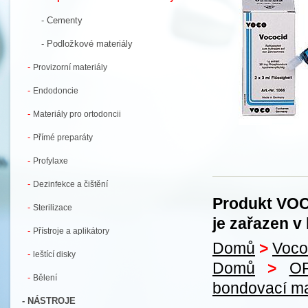
- Cementy
- Podložkové materiály
-
Provizorní materiály
-
Endodoncie
-
Materiály pro ortodoncii
-
Přímé preparáty
-
Profylaxe
-
Dezinfekce a čištění
Produkt VOC
-
Sterilizace
je zařazen v 
-
Přístroje a aplikátory
Domů
>
Voco
-
leštící disky
Domů
>
O
-
Bělení
bondovací ma
- NÁSTROJE