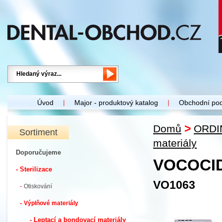
Úvod
Major - produktový katalog
Obchodní po
>
Domů
ORDI
Sortiment
materiály
Doporučujeme
VOCOCID 
- Sterilizace
VO1063
-
Otiskování
-
Výplňové materiály
- Leptací a bondovací materiály