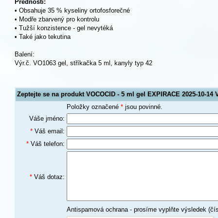
Přednosti:
• Obsahuje 35 % kyseliny ortofosforečné
• Modře zbarvený pro kontrolu
• Tužší konzistence - gel nevytéká
• Také jako tekutina
Balení:
Výr.č. VO1063 gel, stříkačka 5 ml, kanyly typ 42
Zeptejte se na produkt VOCOCID - 5 ml gel EXPIRACE 2025-10-14
Položky označené
*
jsou povinné.
Váše jméno:
*
Váš email:
*
Váš telefon:
*
Váš dotaz:
Antispamová ochrana - prosíme vyplňte výsledek (čís