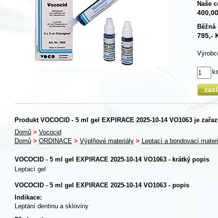
Naše c
400,0
Běžná 
795,- 
Výrobc
k
zas
Produkt VOCOCID - 5 ml gel EXPIRACE 2025-10-14 VO1063 je zařaze
Domů
>
Vococid
Domů
>
ORDINACE
>
Výplňové materiály
>
Leptací a bondovací materi
VOCOCID - 5 ml gel EXPIRACE 2025-10-14 VO1063 - krátký popis
Leptací gel
VOCOCID - 5 ml gel EXPIRACE 2025-10-14 VO1063 - popis
Indikace:
Leptání dentinu a skloviny