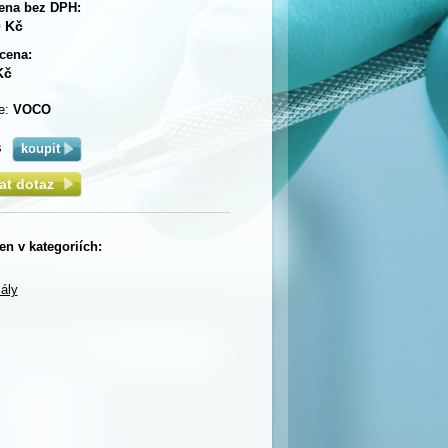
ena bez DPH:
0 Kč
cena:
Kč
e:
VOCO
s
lat dotaz
n v kategoriích:
ály