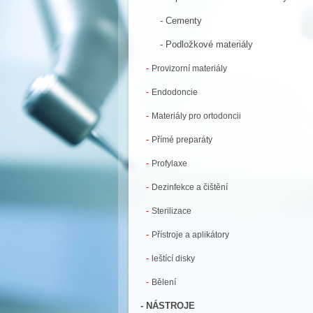
- Cementy
- Podložkové materiály
-
Provizorní materiály
-
Endodoncie
-
Materiály pro ortodoncii
-
Přímé preparáty
-
Profylaxe
-
Dezinfekce a čištění
-
Sterilizace
-
Přístroje a aplikátory
-
leštící disky
-
Bělení
- NÁSTROJE