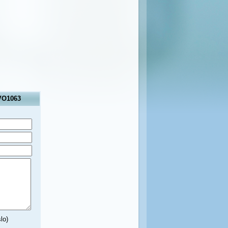
 VO1063
lo)