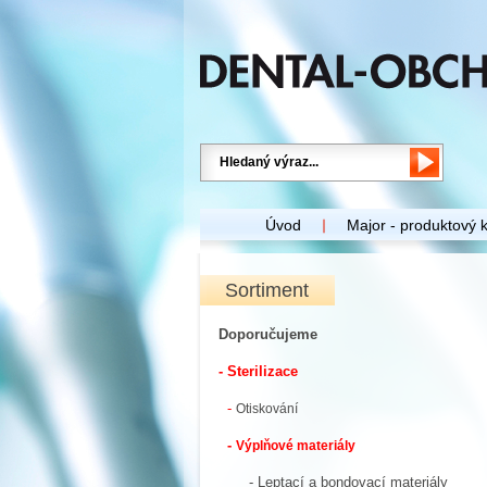
Úvod
Major - produktový 
Sortiment
Doporučujeme
- Sterilizace
-
Otiskování
-
Výplňové materiály
- Leptací a bondovací materiály